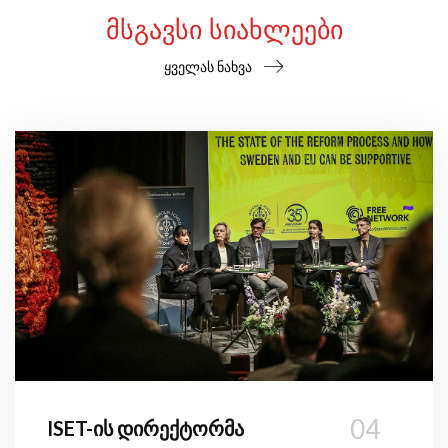
ᲛᲡᲒᲐᲕᲡᲘ ᲡᲘᲐᲮᲚᲔᲔᲑᲘ
ყველას ნახვა
04
ISET-ის დირექტორმა