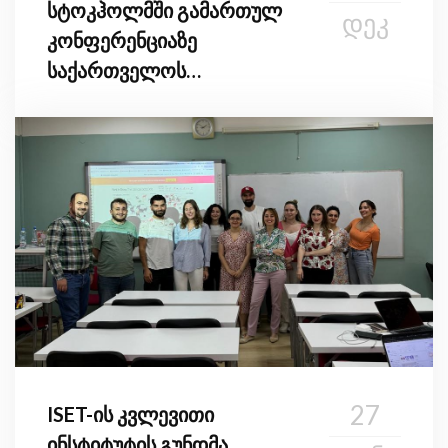
სტოკჰოლმში გამართულ
ᲓᲔᲙ
კონფერენციაზე
საქართველოს
ევროინტეგრაციის გზაზე
ისაუბრა
27
ISET-ის კვლევითი
ინსტიტუტის გუნდმა