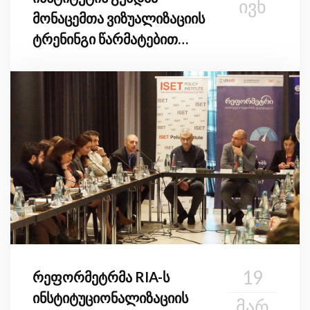
ᲘᲕᲜ
მონაცემთა ვიზუალიზაციის
ტრენინგი წარმატებით
დაასრულა
19
რეფორმეტრმა RIA-ს
ინსტიტუციონალიზაციის
ᲛᲐᲠ