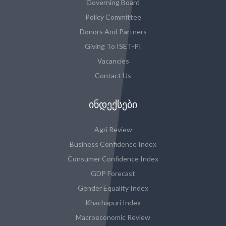
Governing Board
Policy Committee
Donors And Partners
Giving To ISET-PI
Vacancies
Contact Us
ᲘᲜᲓᲔᲥᲡᲔᲑᲘ
Agri Review
Business Confidence Index
Consumer Confidence Index
GDP Forecast
Gender Equality Index
Khachapuri Index
Macroeconomic Review