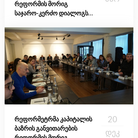
რეფორმის მორიგ
საჯარო-კერძო დიალოგს
უმასპინძლა
20
რეფორმეტრმა კაპიტალის
ბაზრის განვითარების
ᲓᲔᲙ
რეფორმის მორიგ