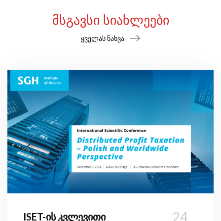
ᲛᲡᲒᲐᲕᲡᲘ ᲡᲘᲐᲮᲚᲔᲔᲑᲘ
ყველას ნახვა
24
ISET-ის კვლევითი