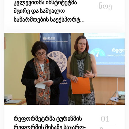
კვლევითმა ინსტიტუტმა
ᲜᲝᲔ
მცირე და საშუალო
საწარმოების საექსპორტო
ზრდის კვლევის
ვალიდაციის სამუშაო
შეხვედრა გამართეს
01
რეფორმეტრმა ტურიზმის
რეფორმის მესამე საჯარო-