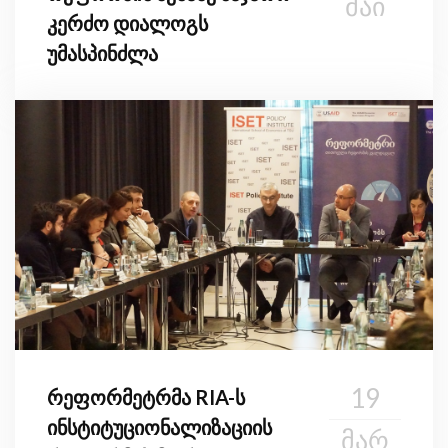
ᲛᲐᲘ
კერძო დიალოგს
უმასპინძლა
19
რეფორმეტრმა RIA-ს
ინსტიტუციონალიზაციის
ᲛᲐᲠ