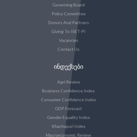
Governing Board
Policy Committee
Donors And Partners
Giving To ISET-PI
Vacancies
Contact Us
ᲘᲜᲓᲔᲥᲡᲔᲑᲘ
Agri Review
Business Confidence Index
Consumer Confidence Index
GDP Forecast
Gender Equality Index
Khachapuri Index
Macroeconomic Review