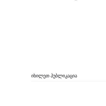
ᲘᲮᲘᲚᲔᲗ ᲞᲣᲑᲚᲘᲙᲐᲪᲘᲐ