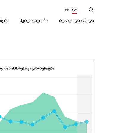
EN
GE
ᲑᲚᲝᲒᲘ ᲓᲐ ᲝᲞᲔᲓᲘ
ᲔᲑᲔᲑᲘ
ᲞᲣᲑᲚᲘᲙᲐᲪᲘᲔᲑᲘ