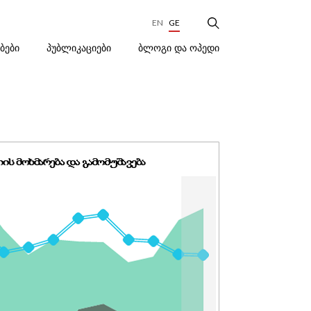
EN
GE
ᲑᲚᲝᲒᲘ ᲓᲐ ᲝᲞᲔᲓᲘ
ᲔᲑᲔᲑᲘ
ᲞᲣᲑᲚᲘᲙᲐᲪᲘᲔᲑᲘ