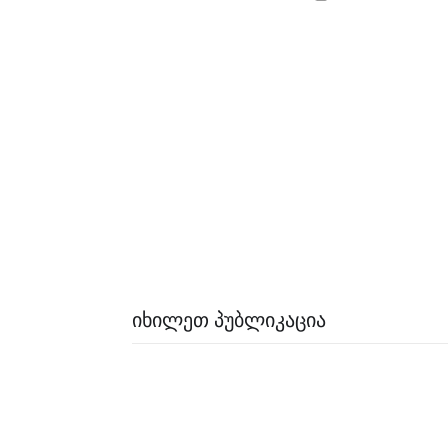
ᲘᲮᲘᲚᲔᲗ ᲞᲣᲑᲚᲘᲙᲐᲪᲘᲐ