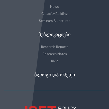
News
Capacity Building
Seminars & Lectures
ᲞᲣᲑᲚᲘᲙᲐᲪᲘᲔᲑᲘ
Research Reports
Research Notes
RIAs
ᲑᲚᲝᲒᲘ ᲓᲐ ᲝᲞᲔᲓᲘ