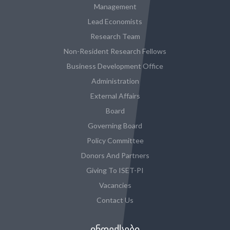
Management
Lead Economists
Research Team
Non-Resident Research Fellows
Business Development Office
Administration
External Affairs
Board
Governing Board
Policy Committee
Donors And Partners
Giving To ISET-PI
Vacancies
Contact Us
ᲘᲜᲓᲔᲥᲡᲔᲑᲘ