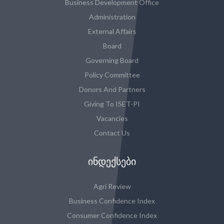
Business Development Office
Administration
External Affairs
Board
Governing Board
Policy Committee
Donors And Partners
Giving To ISET-PI
Vacancies
Contact Us
ᲘᲜᲓᲔᲥᲡᲔᲑᲘ
Agri Review
Business Confidence Index
Consumer Confidence Index