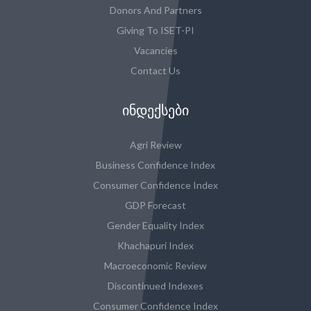
Donors And Partners
Giving To ISET-PI
Vacancies
Contact Us
ᲘᲜᲓᲔᲥᲡᲔᲑᲘ
Agri Review
Business Confidence Index
Consumer Confidence Index
GDP Forecast
Gender Equality Index
Khachapuri Index
Macroeconomic Review
Discontinued Indexes
Consumer Confidence Index