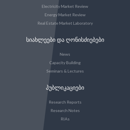
Electricity Market Review
Energy Market Review
Real Estate Market Laboratory
ᲡᲘᲐᲮᲚᲔᲔᲑᲘ ᲓᲐ ᲦᲝᲜᲘᲡᲫᲘᲔᲑᲔᲑᲘ
News
Capacity Building
Seminars & Lectures
ᲞᲣᲑᲚᲘᲙᲐᲪᲘᲔᲑᲘ
Research Reports
Research Notes
RIAs