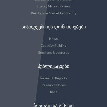
Energy Market Review
Real Estate Market Laboratory
ᲡᲘᲐᲮᲚᲔᲔᲑᲘ ᲓᲐ ᲦᲝᲜᲘᲡᲫᲘᲔᲑᲔᲑᲘ
News
Capacity Building
Seminars & Lectures
ᲞᲣᲑᲚᲘᲙᲐᲪᲘᲔᲑᲘ
Research Reports
Research Notes
RIAs
ᲑᲚᲝᲒᲘ ᲓᲐ ᲝᲞᲔᲓᲘ