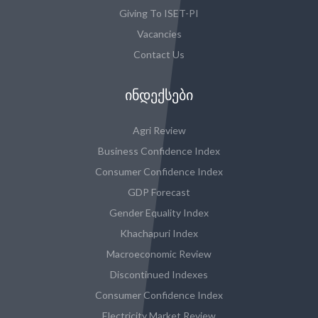
Giving To ISET-PI
Vacancies
Contact Us
ᲘᲜᲓᲔᲥᲡᲔᲑᲘ
Agri Review
Business Confidence Index
Consumer Confidence Index
GDP Forecast
Gender Equality Index
Khachapuri Index
Macroeconomic Review
Discontinued Indexes
Consumer Confidence Index
Electricity Market Review