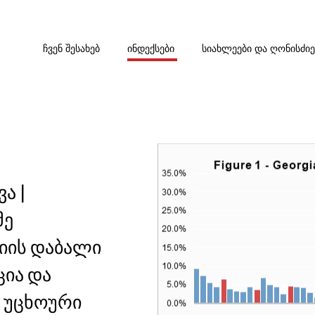
ᲩᲕᲔᲜ ᲨᲔᲡᲐᲮᲔᲑ
ᲘᲜᲓᲔᲥᲡᲔᲑᲘ
ᲡᲘᲐᲮᲚᲔᲔᲑᲘ ᲓᲐ ᲦᲝᲜᲘᲡᲫᲘ
ა |
მე
ციის დაბალი
ია და
 უცხოური