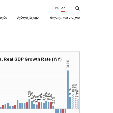
EN
GE
ᲑᲚᲝᲒᲘ ᲓᲐ ᲝᲞᲔᲓᲘ
ᲔᲑᲔᲑᲘ
ᲞᲣᲑᲚᲘᲙᲐᲪᲘᲔᲑᲘ