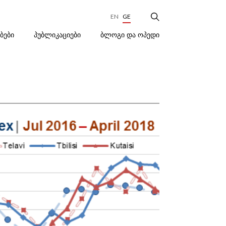
EN
GE
ᲑᲚᲝᲒᲘ ᲓᲐ ᲝᲞᲔᲓᲘ
ᲔᲑᲔᲑᲘ
ᲞᲣᲑᲚᲘᲙᲐᲪᲘᲔᲑᲘ