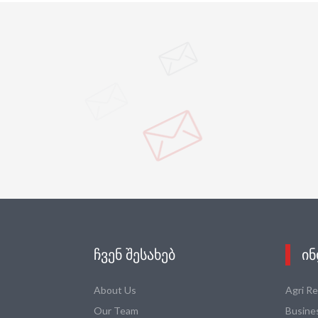
ᲩᲕᲔᲜ ᲨᲔᲡᲐᲮᲔᲑ
ᲘᲜ
About Us
Agri R
Our Team
Busine