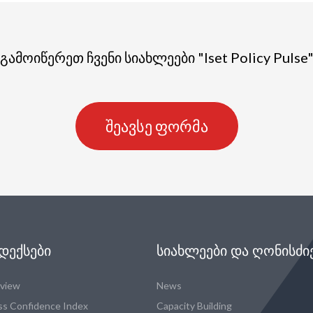
გამოიწერეთ ჩვენი სიახლეები "Iset Policy Pulse
შეავსე ფორმა
ᲓᲔᲥᲡᲔᲑᲘ
ᲡᲘᲐᲮᲚᲔᲔᲑᲘ ᲓᲐ ᲦᲝᲜᲘᲡᲫᲘ
eview
News
ss Confidence Index
Capacity Building