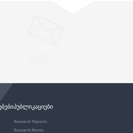
"
ᲔᲑᲔᲑᲘ
ᲞᲣᲑᲚᲘᲙᲐᲪᲘᲔᲑᲘ
Research Reports
Research Notes