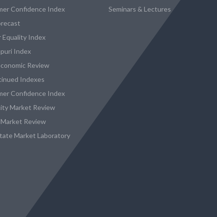
er Confidence Index
Seminars & Lectures
recast
 Equality Index
puri Index
conomic Review
tinued Indexes
er Confidence Index
city Market Review
 Market Review
state Market Laboratory