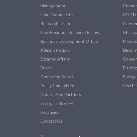
Management
Consum
Lead Economists
GDP Fo
Research Team
Gender
Non-Resident Research Fellows
Khacha
Business Development Office
Macroe
Administration
Discon
External Affairs
Consum
Board
Electri
Governing Board
Energy
Policy Committee
Real E
Donors And Partners
Giving To ISET-PI
Vacancies
Contact Us