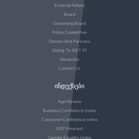
External Affairs
Board
Governing Board
Policy Committee
Donors And Partners
Giving To ISET-PI
Vacancies
Contact Us
ᲘᲜᲓᲔᲥᲡᲔᲑᲘ
Agri Review
Business Confidence Index
Consumer Confidence Index
GDP Forecast
Gender Equality Index