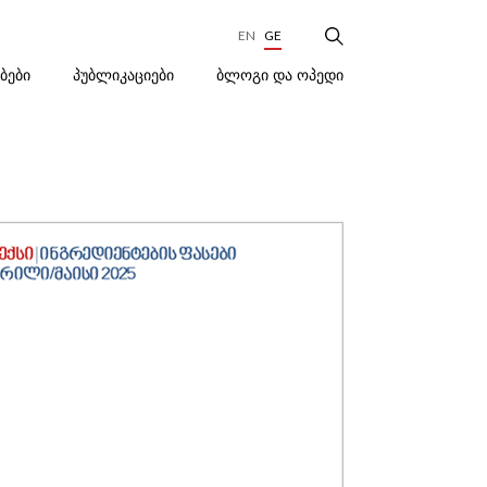
EN
GE
ᲑᲚᲝᲒᲘ ᲓᲐ ᲝᲞᲔᲓᲘ
ᲔᲑᲔᲑᲘ
ᲞᲣᲑᲚᲘᲙᲐᲪᲘᲔᲑᲘ