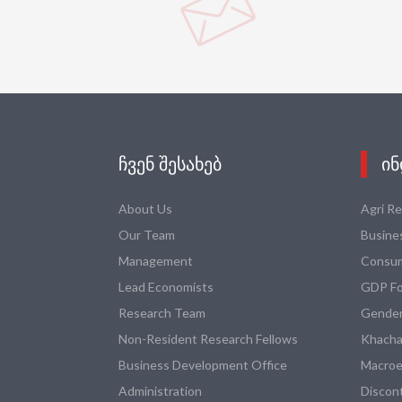
ᲩᲕᲔᲜ ᲨᲔᲡᲐᲮᲔᲑ
ᲘᲜ
About Us
Agri R
Our Team
Busine
Management
Consum
Lead Economists
GDP Fo
Research Team
Gender
Non-Resident Research Fellows
Khacha
Business Development Office
Macroe
Administration
Discon