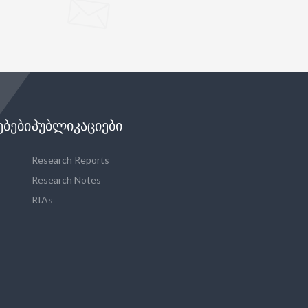
ᲔᲑᲔᲑᲘ
ᲞᲣᲑᲚᲘᲙᲐᲪᲘᲔᲑᲘ
Research Reports
Research Notes
RIAs