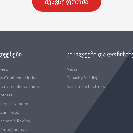
შეავსე ფორმა
ᲓᲔᲥᲡᲔᲑᲘ
ᲡᲘᲐᲮᲚᲔᲔᲑᲘ ᲓᲐ ᲦᲝᲜᲘᲡᲫᲘ
eview
News
ss Confidence Index
Capacity Building
er Confidence Index
Seminars & Lectures
recast
 Equality Index
puri Index
conomic Review
tinued Indexes