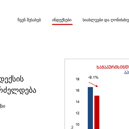
ᲩᲕᲔᲜ ᲨᲔᲡᲐᲮᲔᲑ
ᲘᲜᲓᲔᲥᲡᲔᲑᲘ
ᲡᲘᲐᲮᲚᲔᲔᲑᲘ ᲓᲐ ᲦᲝᲜᲘᲡᲫᲘ
ნდექსის
გრძელდება
ქსი