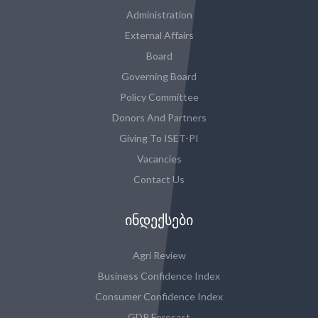
Administration
External Affairs
Board
Governing Board
Policy Committee
Donors And Partners
Giving To ISET-PI
Vacancies
Contact Us
ᲘᲜᲓᲔᲥᲡᲔᲑᲘ
Agri Review
Business Confidence Index
Consumer Confidence Index
GDP Forecast