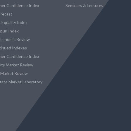
er Confidence Index
Seminars & Lectures
recast
 Equality Index
puri Index
conomic Review
tinued Indexes
er Confidence Index
city Market Review
 Market Review
state Market Laboratory