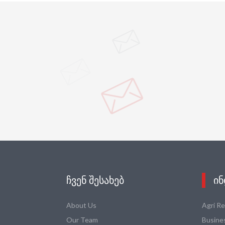
ᲩᲕᲔᲜ ᲨᲔᲡᲐᲮᲔᲑ
ᲘᲜ
About Us
Agri R
Our Team
Busine