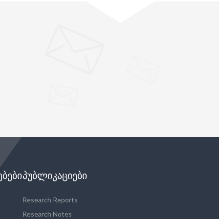
"
ᲔᲑᲔᲑᲘ
ᲞᲣᲑᲚᲘᲙᲐᲪᲘᲔᲑᲘ
Research Reports
Research Notes