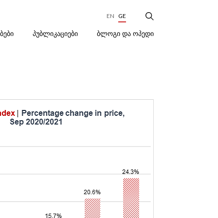
EN
GE
ᲑᲚᲝᲒᲘ ᲓᲐ ᲝᲞᲔᲓᲘ
ᲔᲑᲔᲑᲘ
ᲞᲣᲑᲚᲘᲙᲐᲪᲘᲔᲑᲘ