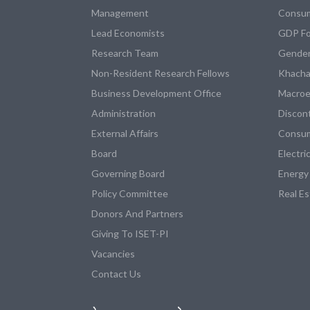
Management
Consum
Lead Economists
GDP Fo
Research Team
Gender
Non-Resident Research Fellows
Khacha
Business Development Office
Macroe
Administration
Discon
External Affairs
Consum
Board
Electri
Governing Board
Energy
Policy Committee
Real E
Donors And Partners
Giving To ISET-PI
Vacancies
Contact Us