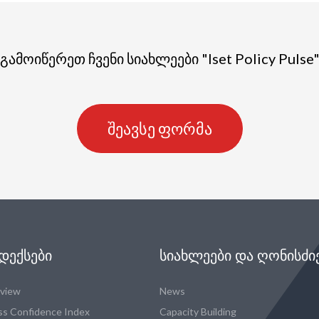
გამოიწერეთ ჩვენი სიახლეები "Iset Policy Pulse
შეავსე ფორმა
ᲓᲔᲥᲡᲔᲑᲘ
ᲡᲘᲐᲮᲚᲔᲔᲑᲘ ᲓᲐ ᲦᲝᲜᲘᲡᲫᲘ
eview
News
ss Confidence Index
Capacity Building