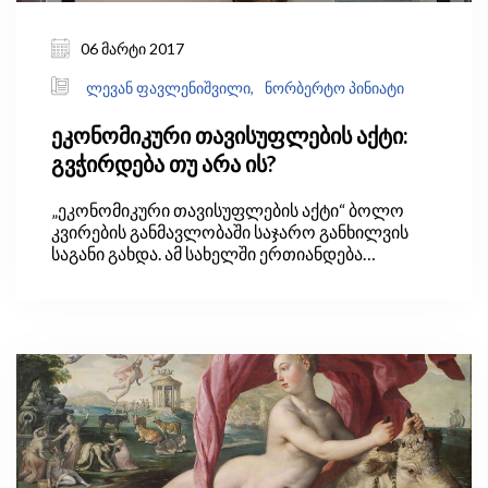
06 მარტი 2017
ლევან ფავლენიშვილი,
ნორბერტო პინიატი
ეკონომიკური თავისუფლების აქტი:
გვჭირდება თუ არა ის?
„ეკონომიკური თავისუფლების აქტი“ ბოლო
კვირების განმავლობაში საჯარო განხილვის
საგანი გახდა. ამ სახელში ერთიანდება
საქართველოს ორი საკანონმდებლო აქტი: 1)
2010 წელს კონსტიტუციაში შეტანილი
ცვლილება, რომლის თანახმადაც ახალი
გადასახადების დასაწესებლად ან
საგადასახადო განაკვეთის გასაზრდელად
საჭიროა რეფერენდუმის ჩატარება და 2) 2013
წელს ძალაში შესული კანონი ეკონომიკური
თავისუფლების შესახებ, რომელიც დამატებით
შეზღუდვებს უწესებს ხელისუფლებას
ფისკალურ პოლიტიკის განხორციელებაში (იხ.