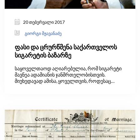
20 თებერვალი 2017
გიორგი მჟავანაძე
ფასი და ცრურწმენა საქართველოს
სიგარეტის ბაზარზე
საყოველთაოდ აღიარებულია, რომ სიგარეტი
მავნეა ადამიანის ჯანმრთელობისთვის.
მიუხედავად ამისა, ყოველთვის, როდესაც
მთავრობა ცდილობს, სიგარტზე ფასის
გაზრდით დაარეგულიროს მასზე მოთხოვნა,
საზოგადოებისგან ძალზე არაერთგვაროვან
რეაქციას იღებს. ერთნი (უმეტესად
არამწეველები) მიესალმებიან ამ ნაბიჯებს,
მეორენი კი ხელისუფლებას სიხარბეში
ადანაშაულებენ და არაეფექტუად თვლიან
ამგვარ პოლიტიკას. ვინ არის მართალი და ვინ
ცდება ამ ცხარე კამათში? მოდით, ახლოდან