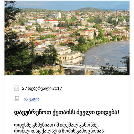
როდესაც 2009 წელს ქვეყნის ფინანსური
სისტემის სტაბილურობას საფრთხე შეექმნა. იმ
პერიოდში, არაოფიციალური შეფასებით,
ბიუჯეტის დეფიციტი მშპ-ის 7%-იდან ჯერ 13%-
მდე, შემდეგ კი 15%-მდე გაიზარდა.
27 თებერვალი 2017
ია კაცია
დავუბრუნოთ ქუთაისს ძველი დიდება!
ოდესმე გსმენიათ იმ იდუმალ კანონზე,
რომლითაც ქალაქის ზომის გამოცნობაა