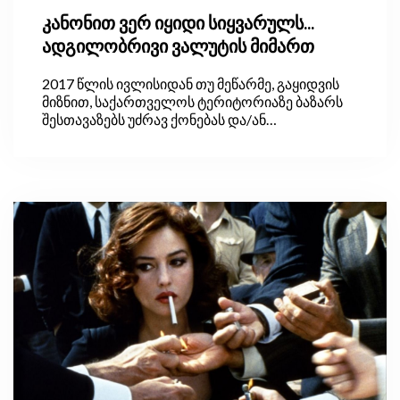
კანონით ვერ იყიდი სიყვარულს...
ადგილობრივი ვალუტის მიმართ
2017 წლის ივლისიდან თუ მეწარმე, გაყიდვის
მიზნით, საქართველოს ტერიტორიაზე ბაზარს
შესთავაზებს უძრავ ქონებას და/ან
მომსახურებას, ან მათ რეკლამას განათავსებს,
უძრავი ქონების/მომსახურების ფასი უნდა იყოს
გამოხატული მხოლოდ ლარში.
კანონპროექტის თანახმად, თუ ფასის
გამოცხადებისას ეს კანონი დაირღვევა,
მეწარმე მიიღებს გაფრთხილებას,
განმეორებით დარღვევის შემთხვევაში, 1000
ლარით დაჯარიმდება. ყოველი მომდევნო
დარღვევისთვის კი – 5000 ლარით.