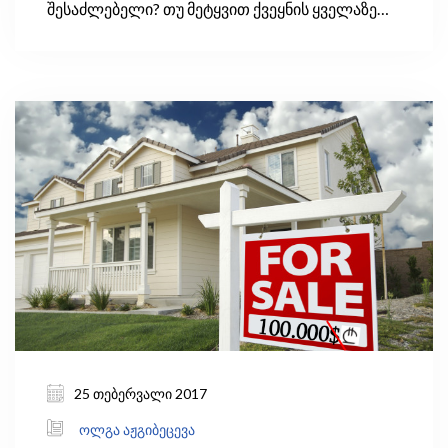
შესაძლებელი? თუ მეტყვით ქვეყნის ყველაზე
დიდი ქალაქის მოსახლეობის რაოდენობას,
გეტყვით რა ზომისაა ქვეყნის სიდიდით მეორე
და მომდევნო ქალაქები. 1949 წელს ჯორჯ
ზიპფმა გამოიგონა მარტივი თეორია, სახელად
რანგისა და ზომის წესი, იგივე „ზიპფის კანონი,“
რომლის მიხედვითაც, სიდიდით მეორე და
მომდევნო ქალაქები უნდა იყოს ყველაზე დიდი
ქალაქის პროპორციული ნაწილი.
25 თებერვალი 2017
ოლგა აჟგიბეცევა