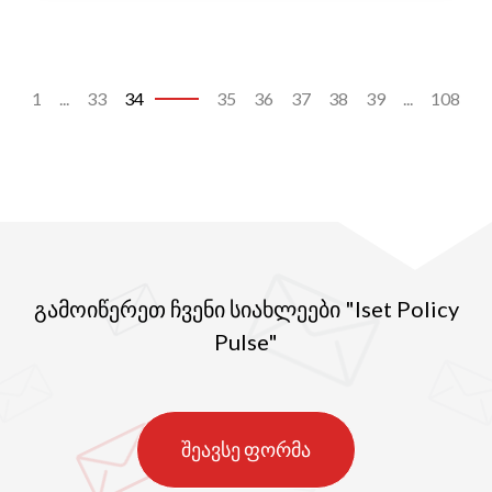
ორივე ერთად. ფრიდრიხ-ებერტის ფონდის
მიერ ჩატარებული ქართველი ახალგაზრდების
კვლევა ავლენს 14-29 წლის ახალგაზრდების
აღქმას, ინფორმირებულობას და
1
...
33
34
35
36
37
38
39
...
108
დამოკიდებულებას ქორწინების მიმართ.
კვლევის სახელია „თაობა გარდამავალ
პერიოდში – ახალგაზრდობის კვლევა 2016,
საქართველო“.
გამოიწერეთ ჩვენი სიახლეები "Iset Policy
Pulse"
შეავსე ფორმა