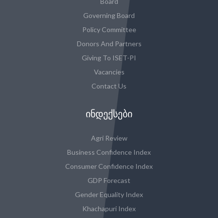
Board
Governing Board
Policy Committee
Donors And Partners
Giving To ISET-PI
Vacancies
Contact Us
ᲘᲜᲓᲔᲥᲡᲔᲑᲘ
Agri Review
Business Confidence Index
Consumer Confidence Index
GDP Forecast
Gender Equality Index
Khachapuri Index