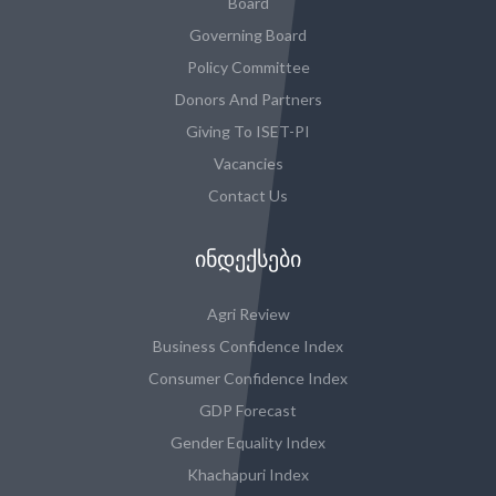
Board
Governing Board
Policy Committee
Donors And Partners
Giving To ISET-PI
Vacancies
Contact Us
ᲘᲜᲓᲔᲥᲡᲔᲑᲘ
Agri Review
Business Confidence Index
Consumer Confidence Index
GDP Forecast
Gender Equality Index
Khachapuri Index