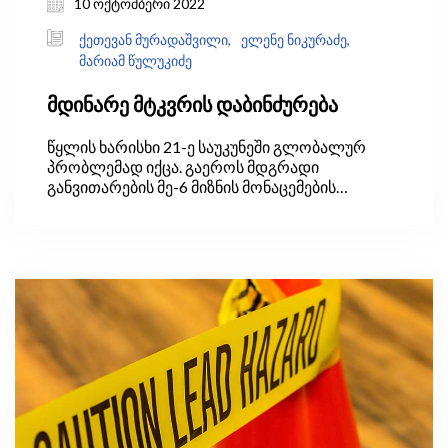
10 ოქტომბერი 2022
ქეთევან მურადაშვილი,
ელენე ნიკურაძე,
მარიამ წულუკიძე
მდინარე მტკვრის დაბინძურება
წყლის ხარისხი 21-ე საუკუნეში გლობალურ
პრობლემად იქცა. გაეროს მდგრადი
განვითარების მე-6 მიზნის მონაცემების
თანახმად, მსოფლიოში საყოფაცხოვრებო
ჩამდინარე წყლების მხოლოდ 56%
იფილტრება. მიუხედავად ამისა, ქვეყნების
უმრავლესობა (განსაკუთრებით კი
განვითარებადი ქვეყნები) რეგულარულად არ
აგროვებს წყლის ხარისხის შესახებ მონაცემებს.