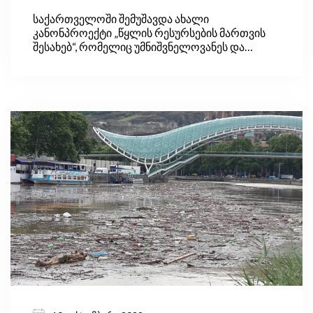
მოლოდინები
საქართველოში შემუშავდა ახალი
კანონპროექტი „წყლის რესურსების მართვის
შესახებ“, რომელიც უმნიშვნელოვანეს და
კომპლექსურ საკანონმდებლო ცვლილებებს
მოიცავს. კანონპროექტის განხორციელების
შედეგად, ქვეყანაში წყლის რესურსების
მართვის ახალი, ერთიანი, საერთაშორისო
მიდგომებზე დაფუძნებული სისტემა შეიქმნება,
რითაც დაკმაყოფილდება ევროკავშირთან
გაფორმებული ასოცირების შეთანხმებით
ნაკისრი ვალდებულებები, ჩამოყალიბდება
სააუზო მართვის სისტემა და მოხდება წყლის
მოხმარების ეკონომიკური ინსტრუმენტების
შემოღება, რაც წყლის რესურსების
მონიტორინგის ქსელის გაფართოებას და
წყლის დაბინძურების პრევენციის ზომების
წარდგენასაც მოიაზრებს.