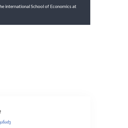
 the international School of Economics at
2
ვანაძე