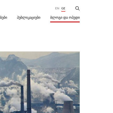
EN
GE
ᲑᲚᲝᲒᲘ ᲓᲐ ᲝᲞᲔᲓᲘ
ᲔᲑᲔᲑᲘ
ᲞᲣᲑᲚᲘᲙᲐᲪᲘᲔᲑᲘ