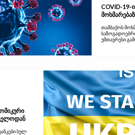
COVID-19-ი
მოხმარება
თამბაქოს მოხ
საზოგადოებრ
უმთავრესი გა
ორგანიზაციი
შეფასებებით,
ზრდასრული მო
თამბაქოს.
ნომიკური
თველოდან
ტანკები სულ