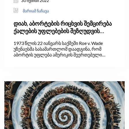
30 ივნისი 2022
მარიამ ჩაჩავა
დიახ, აბორტების რიცხვის შემცირება
ქალების უფლებების შეზღუდვის
გარეშეც შესაძლებელია
1973 წლის 22 იანვარს საქმეში Roe v. Wade
უზენაესმა სასამართლომ დაადგინა, რომ
აბორტის უფლება ამერიკის შეერთებული
შტატების კონსტიტუციის მე-14 შესწორებით
დაცული უფლებაა. შესწორების თანახმად,
დაუშვებელია ადამიანების „სიცოცხლის,
თავისუფლების ან საკუთრების“ უფლების
შეზღუდვა.