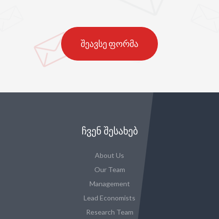
შეავსე ფორმა
ᲩᲕᲔᲜ ᲨᲔᲡᲐᲮᲔᲑ
About Us
Our Team
Management
Lead Economists
Research Team