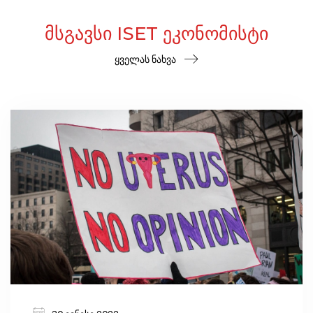
ᲛᲡᲒᲐᲕᲡᲘ ISET ᲔᲙᲝᲜᲝᲛᲘᲡᲢᲘ
ყველას ნახვა