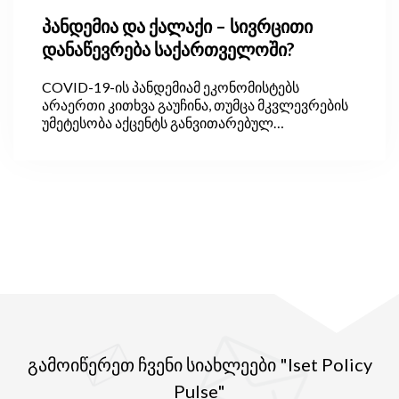
პანდემია და ქალაქი – სივრცითი
დანაწევრება საქართველოში?
COVID-19-ის პანდემიამ ეკონომისტებს
არაერთი კითხვა გაუჩინა, თუმცა მკვლევრების
უმეტესობა აქცენტს განვითარებულ
ეკონომიკებსა და ვირუსის მიერ
ეკონომიკისთვის მიყენებულ „იარებზე“ აკეთებს.
თუმცა, აღმოჩნდნენ ისეთებიც, ვინც
დაინტერესდა, როგორ განვითარდება
ქალაქები პანდემიის შემდეგ. ამ ეკონომისტების
დაკვირვებით ეპიდემიის ეპიცენტრი გახდა
დიდი, ტურისტული ქალაქები. მათგან
განსხვავებით, პატარა ქალაქები შედარებით
გადაურჩა ვირუსს. ვირუსისგან ნაკლებად
დაზარალდა სოფლის ტიპის დასახლებებიც,
თუმცა, რეგიონებს შორის განსხვავებაც
საკმაოდ დიდია.
გამოიწერეთ ჩვენი სიახლეები "Iset Policy
Pulse"