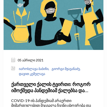
თბილისის ინფრასტრუქტურაზე ზეწოლას
შეამცირებს. რამდენად მოსალოდნელია, რომ
ადამიანები პანდემიის შემდეგაც გააგრძელებენ
სოფლად ცხოვრებასა და დისტანციურად
მუშაობას?
05 აპრილი 2021
იაროსლავა ბაბიჩი,
გიორგი მჟავანაძე,
დავით კეშელავა
ქართველი ქალის ტვირთი: როგორ
იმოქმედა პანდემიამ ქალებსა და
კაცებს შორის საოჯახო შრომის
COVID-19-ის პანდემიამ არაერთი
განაწილებაზე და რატომაა ეს
მიმართულებით შეცვალა ჩვენი ცხოვრება და