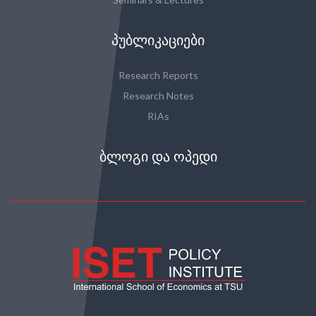
ᲞᲣᲑᲚᲘᲙᲐᲪᲘᲔᲑᲘ
Research Reports
Research Notes
RIAs
ᲑᲚᲝᲒᲘ ᲓᲐ ᲝᲞᲔᲓᲘ