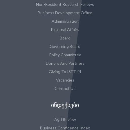
Non-Resident Research Fellows
Business Development Office
Administration
External Affairs
Board
Governing Board
Policy Committee
Donors And Partners
Giving To ISET-PI
Vacancies
Contact Us
ᲘᲜᲓᲔᲥᲡᲔᲑᲘ
Agri Review
Business Confidence Index