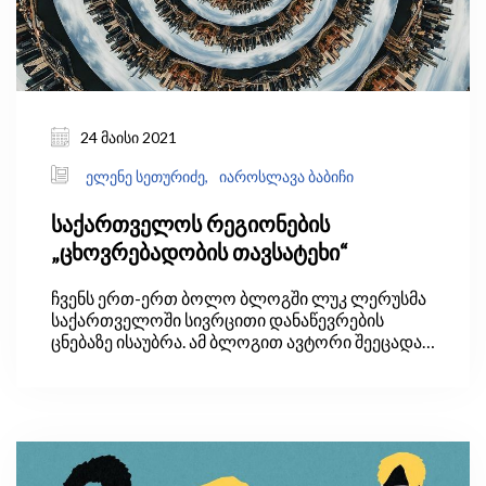
24 მაისი 2021
ელენე სეთურიძე,
იაროსლავა ბაბიჩი
საქართველოს რეგიონების
„ცხოვრებადობის თავსატეხი“
ჩვენს ერთ-ერთ ბოლო ბლოგში ლუკ ლერუსმა
საქართველოში სივრცითი დანაწევრების
ცნებაზე ისაუბრა. ამ ბლოგით ავტორი შეეცადა,
პასუხი გაეცა კითხვაზე, შეეჩვივნენ თუ არა
ადამიანები დისტანციურად მუშაობას ახლა,
როდესაც COVID-19-ის კრიზისმა მათ ეს ახალი
შესაძლებლობა მისცა. თუ ასეა, შეიძლება თუ
არა ამან დედაქალაქში მიგრანტების
შემოდინება შეანელოს, რაც, თავის მხრივ,