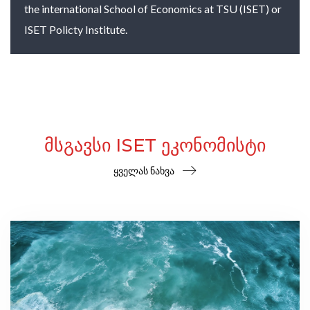
the international School of Economics at TSU (ISET) or
ISET Policty Institute.
ᲛᲡᲒᲐᲕᲡᲘ ISET ᲔᲙᲝᲜᲝᲛᲘᲡᲢᲘ
ყველას ნახვა