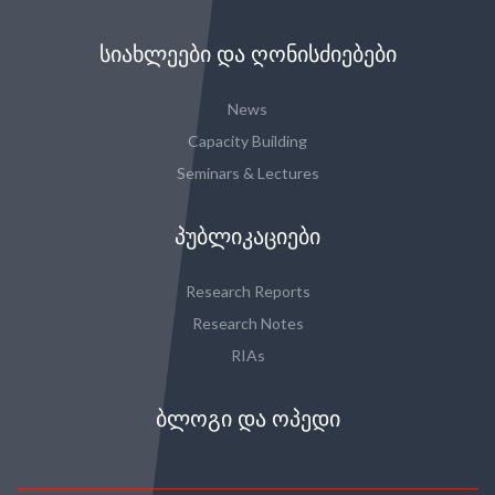
ᲡᲘᲐᲮᲚᲔᲔᲑᲘ ᲓᲐ ᲦᲝᲜᲘᲡᲫᲘᲔᲑᲔᲑᲘ
News
Capacity Building
Seminars & Lectures
ᲞᲣᲑᲚᲘᲙᲐᲪᲘᲔᲑᲘ
Research Reports
Research Notes
RIAs
ᲑᲚᲝᲒᲘ ᲓᲐ ᲝᲞᲔᲓᲘ