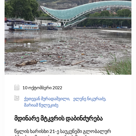
მიდგომებზე დაფუძნებული სისტემა შეიქმნება,
რითაც დაკმაყოფილდება ევროკავშირთან
გაფორმებული ასოცირების შეთანხმებით
ნაკისრი ვალდებულებები, ჩამოყალიბდება
სააუზო მართვის სისტემა და მოხდება წყლის
მოხმარების ეკონომიკური ინსტრუმენტების
შემოღება, რაც წყლის რესურსების
მონიტორინგის ქსელის გაფართოებას და
წყლის დაბინძურების პრევენციის ზომების
წარდგენასაც მოიაზრებს.
10 ოქტომბერი 2022
ქეთევან მურადაშვილი,
ელენე ნიკურაძე,
მარიამ წულუკიძე
მდინარე მტკვრის დაბინძურება
წყლის ხარისხი 21-ე საუკუნეში გლობალურ