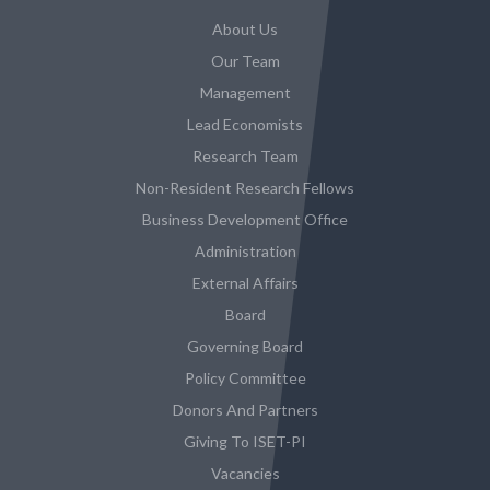
About Us
Our Team
Management
Lead Economists
Research Team
Non-Resident Research Fellows
Business Development Office
Administration
External Affairs
Board
Governing Board
Policy Committee
Donors And Partners
Giving To ISET-PI
Vacancies