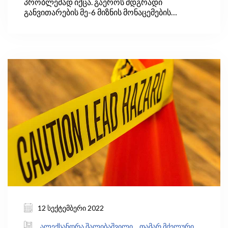
პრობლემად იქცა. გაეროს მდგრადი
განვითარების მე-6 მიზნის მონაცემების
თანახმად, მსოფლიოში საყოფაცხოვრებო
ჩამდინარე წყლების მხოლოდ 56%
იფილტრება. მიუხედავად ამისა, ქვეყნების
უმრავლესობა (განსაკუთრებით კი
განვითარებადი ქვეყნები) რეგულარულად არ
აგროვებს წყლის ხარისხის შესახებ მონაცემებს.
12 სექტემბერი 2022
ალექსანდრა შალიბაშვილი,
თამარ მძელური,