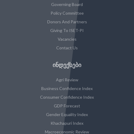
Governing Board
Policy Committee
Donors And Partners
Giving To ISET-PI
Vacancies
Contact Us
ᲘᲜᲓᲔᲥᲡᲔᲑᲘ
Agri Review
Business Confidence Index
Consumer Confidence Index
GDP Forecast
Gender Equality Index
Khachapuri Index
Macroeconomic Review