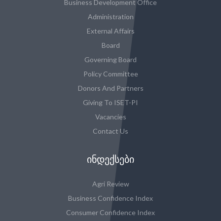
Business Development Office
Administration
External Affairs
Board
Governing Board
Policy Committee
Donors And Partners
Giving To ISET-PI
Vacancies
Contact Us
ᲘᲜᲓᲔᲥᲡᲔᲑᲘ
Agri Review
Business Confidence Index
Consumer Confidence Index