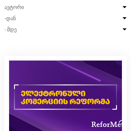
ავტორი
-დან
- მდე