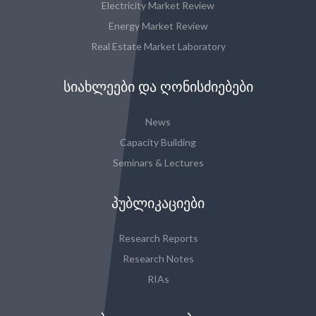
Electricity Market Review
Energy Market Review
Real Estate Market Laboratory
ᲡᲘᲐᲮᲚᲔᲔᲑᲘ ᲓᲐ ᲦᲝᲜᲘᲡᲫᲘᲔᲑᲔᲑᲘ
News
Capacity Building
Seminars & Lectures
ᲞᲣᲑᲚᲘᲙᲐᲪᲘᲔᲑᲘ
Research Reports
Research Notes
RIAs