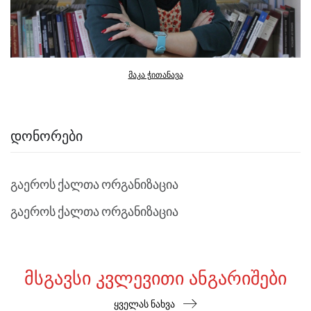
მაკა ჭითანავა
ᲓᲝᲜᲝᲠᲔᲑᲘ
გაეროს ქალთა ორგანიზაცია
გაეროს ქალთა ორგანიზაცია
ᲛᲡᲒᲐᲕᲡᲘ ᲙᲕᲚᲔᲕᲘᲗᲘ ᲐᲜᲒᲐᲠᲘᲨᲔᲑᲘ
ყველას ნახვა