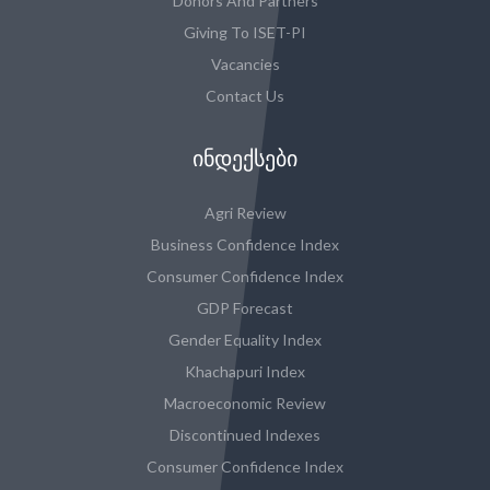
Donors And Partners
Giving To ISET-PI
Vacancies
Contact Us
ᲘᲜᲓᲔᲥᲡᲔᲑᲘ
Agri Review
Business Confidence Index
Consumer Confidence Index
GDP Forecast
Gender Equality Index
Khachapuri Index
Macroeconomic Review
Discontinued Indexes
Consumer Confidence Index