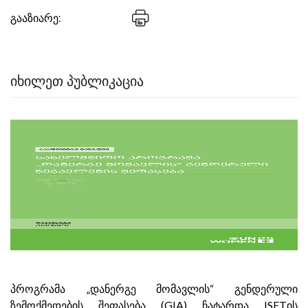
გააზიარე:
ᲘᲮᲘᲚᲔᲗ ᲞᲣᲑᲚᲘᲙᲐᲪᲘᲐ
პროგრამა „დანერგე მომავლის“ გენდერული
ზემოქმედების შეფასება (GIA) ჩატარდა ISETის