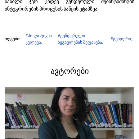
ნაწილი ჯერ კიდევ გენდერული მეინსტიმინგის
ინტეგრირების პროცესის საწყის ეტაპზეა.
#პოლიტიკის
#გენდერული
თეგები:
#გენდერი,
კვლევა,
ზეგავლენის შეფასება,
ᲐᲕᲢᲝᲠᲔᲑᲘ