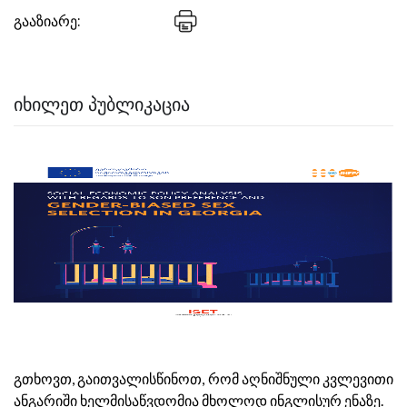
გააზიარე:
ᲘᲮᲘᲚᲔᲗ ᲞᲣᲑᲚᲘᲙᲐᲪᲘᲐ
გთხოვთ, გაითვალისწინოთ, რომ აღნიშნული კვლევითი
ანგარიში ხელმისაწვდომია მხოლოდ ინგლისურ ენაზე.