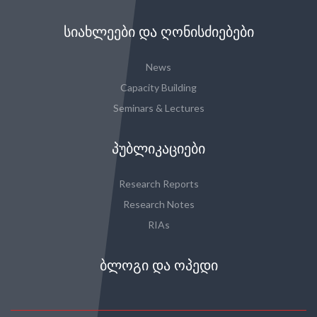
ᲡᲘᲐᲮᲚᲔᲔᲑᲘ ᲓᲐ ᲦᲝᲜᲘᲡᲫᲘᲔᲑᲔᲑᲘ
News
Capacity Building
Seminars & Lectures
ᲞᲣᲑᲚᲘᲙᲐᲪᲘᲔᲑᲘ
Research Reports
Research Notes
RIAs
ᲑᲚᲝᲒᲘ ᲓᲐ ᲝᲞᲔᲓᲘ