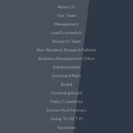
About Us
Our Team
Management
Lead Economists
Research Team
Non-Resident Research Fellows
Business Development Office
Administration
External Affairs
Board
Governing Board
Policy Committee
Donors And Partners
Giving To ISET-PI
Vacancies