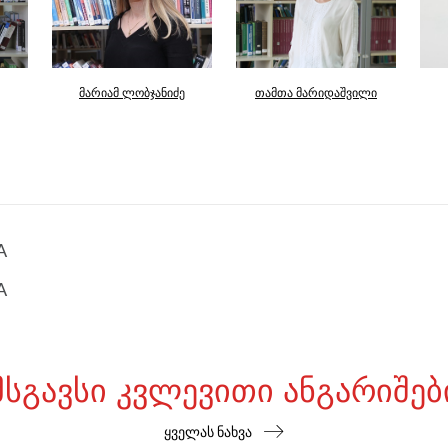
მარიამ ლობჯანიძე
თამთა მარიდაშვილი
A
A
ᲛᲡᲒᲐᲕᲡᲘ ᲙᲕᲚᲔᲕᲘᲗᲘ ᲐᲜᲒᲐᲠᲘᲨᲔᲑ
ყველას ნახვა