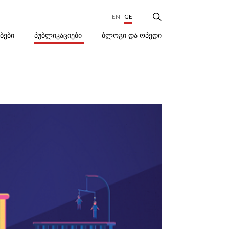
EN
GE
ᲑᲚᲝᲒᲘ ᲓᲐ ᲝᲞᲔᲓᲘ
ᲔᲑᲔᲑᲘ
ᲞᲣᲑᲚᲘᲙᲐᲪᲘᲔᲑᲘ