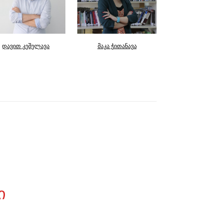
დავით კეშელავა
მაკა ჭითანავა
მარიამ ლობჯა
Ი