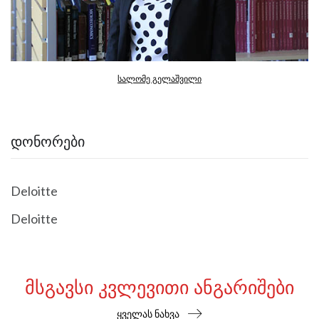
სალომე გელაშვილი
ᲓᲝᲜᲝᲠᲔᲑᲘ
Deloitte
Deloitte
ᲛᲡᲒᲐᲕᲡᲘ ᲙᲕᲚᲔᲕᲘᲗᲘ ᲐᲜᲒᲐᲠᲘᲨᲔᲑᲘ
ყველას ნახვა