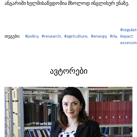
ანგარიში ხელმისაწვდომია მხოლოდ ინგლისურ ენაზე.
#regulat
თეგები:
#policy,
#research,
#agriculture,
#energy,
#ria,
impact
assessm
ᲐᲕᲢᲝᲠᲔᲑᲘ