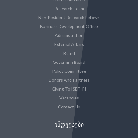
Research Team
Non-Resident Research Fellows
Business Development Office
Administration
External Affairs
Board
Governing Board
Policy Committee
Donors And Partners
Giving To ISET-PI
Vacancies
Contact Us
ᲘᲜᲓᲔᲥᲡᲔᲑᲘ