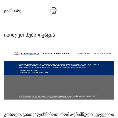
გააზიარე:
ᲘᲮᲘᲚᲔᲗ ᲞᲣᲑᲚᲘᲙᲐᲪᲘᲐ
გთხოვთ, გაითვალისწინოთ, რომ აღნიშნული კვლევითი