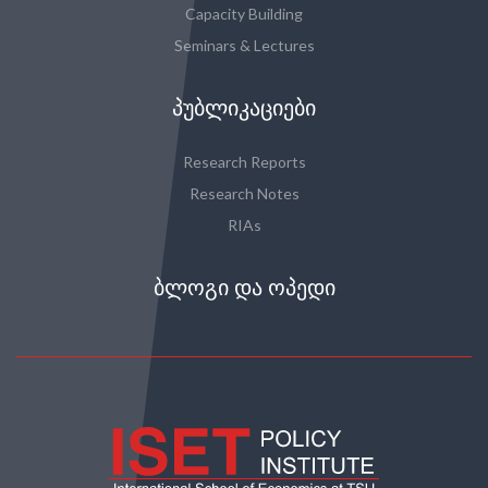
Capacity Building
Seminars & Lectures
ᲞᲣᲑᲚᲘᲙᲐᲪᲘᲔᲑᲘ
Research Reports
Research Notes
RIAs
ᲑᲚᲝᲒᲘ ᲓᲐ ᲝᲞᲔᲓᲘ