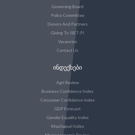
Governing Board
Policy Committee
Donors And Partners
Giving To ISET-PI
Vacancies
Contact Us
ᲘᲜᲓᲔᲥᲡᲔᲑᲘ
Agri Review
Business Confidence Index
Consumer Confidence Index
GDP Forecast
Gender Equality Index
Khachapuri Index
Macroeconomic Review