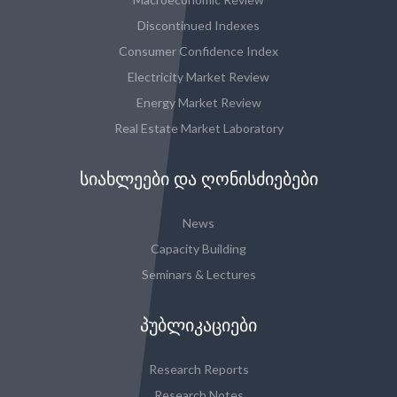
Discontinued Indexes
Consumer Confidence Index
Electricity Market Review
Energy Market Review
Real Estate Market Laboratory
ᲡᲘᲐᲮᲚᲔᲔᲑᲘ ᲓᲐ ᲦᲝᲜᲘᲡᲫᲘᲔᲑᲔᲑᲘ
News
Capacity Building
Seminars & Lectures
ᲞᲣᲑᲚᲘᲙᲐᲪᲘᲔᲑᲘ
Research Reports
Research Notes