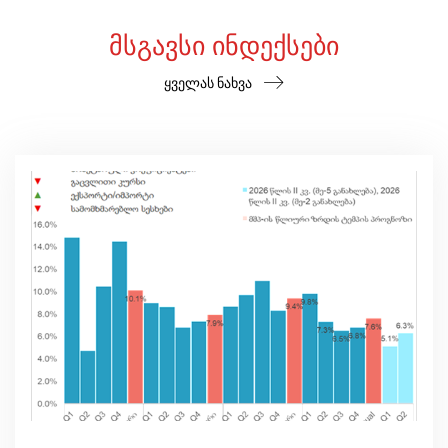
ᲛᲡᲒᲐᲕᲡᲘ ᲘᲜᲓᲔᲥᲡᲔᲑᲘ
ყველას ნახვა