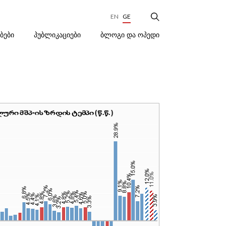
EN
GE
ᲑᲚᲝᲒᲘ ᲓᲐ ᲝᲞᲔᲓᲘ
ᲔᲑᲔᲑᲘ
ᲞᲣᲑᲚᲘᲙᲐᲪᲘᲔᲑᲘ