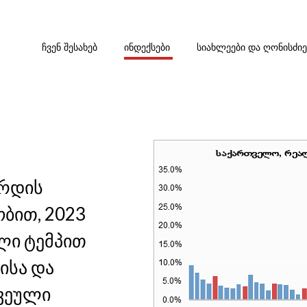
ᲩᲕᲔᲜ ᲨᲔᲡᲐᲮᲔᲑ
ᲘᲜᲓᲔᲥᲡᲔᲑᲘ
ᲡᲘᲐᲮᲚᲔᲔᲑᲘ ᲓᲐ ᲦᲝᲜᲘᲡᲫᲘ
ზრდის
ბით, 2023
ლი ტემპით
ისა და
წვეული