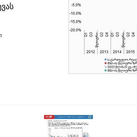
ევას
ი