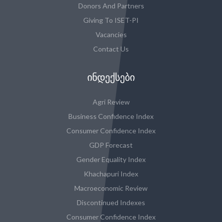
Donors And Partners
Giving To ISET-PI
Vacancies
Contact Us
ᲘᲜᲓᲔᲥᲡᲔᲑᲘ
Agri Review
Business Confidence Index
Consumer Confidence Index
GDP Forecast
Gender Equality Index
Khachapuri Index
Macroeconomic Review
Discontinued Indexes
Consumer Confidence Index