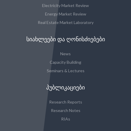
Electricity Market Review
Energy Market Review
Real Estate Market Laboratory
ᲡᲘᲐᲮᲚᲔᲔᲑᲘ ᲓᲐ ᲦᲝᲜᲘᲡᲫᲘᲔᲑᲔᲑᲘ
News
Capacity Building
Seminars & Lectures
ᲞᲣᲑᲚᲘᲙᲐᲪᲘᲔᲑᲘ
Research Reports
Research Notes
RIAs