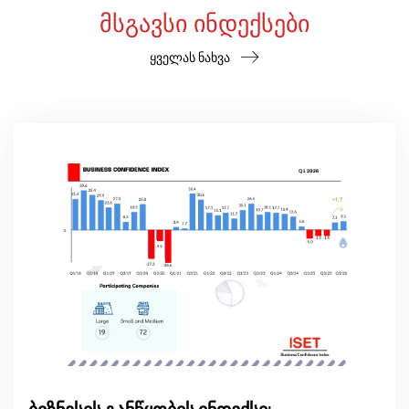
ᲛᲡᲒᲐᲕᲡᲘ ᲘᲜᲓᲔᲥᲡᲔᲑᲘ
ყველას ნახვა