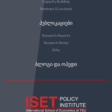
Capacity Building
Seminars & Lectures
ᲞᲣᲑᲚᲘᲙᲐᲪᲘᲔᲑᲘ
Research Reports
Research Notes
RIAs
ᲑᲚᲝᲒᲘ ᲓᲐ ᲝᲞᲔᲓᲘ