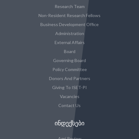
Research Team
Non-Resident Research Fellows
Business Development Office
Administration
External Affairs
Board
Governing Board
Policy Committee
Donors And Partners
Giving To ISET-PI
Vacancies
Contact Us
ᲘᲜᲓᲔᲥᲡᲔᲑᲘ
Agri Review