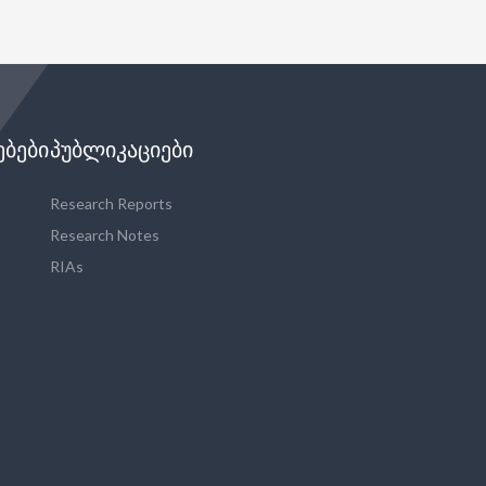
ᲔᲑᲔᲑᲘ
ᲞᲣᲑᲚᲘᲙᲐᲪᲘᲔᲑᲘ
Research Reports
Research Notes
RIAs