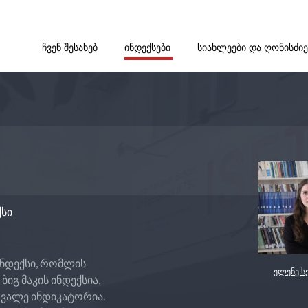
ᲩᲕᲔᲜ ᲨᲔᲡᲐᲮᲔᲑ
ᲘᲜᲓᲔᲥᲡᲔᲑᲘ
ᲡᲘᲐᲮᲚᲔᲔᲑᲘ ᲓᲐ ᲦᲝᲜᲘᲡᲫᲘ
ქსი
 ინდექსი, რომლის
ელენე ს
ბიგ მაკის ინდექსია,
რვალე ინდიკატორია.