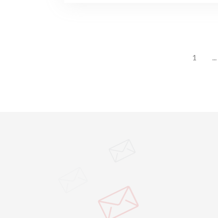
1
...