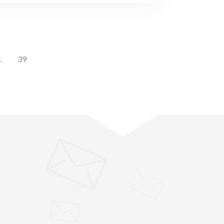
.
39
"