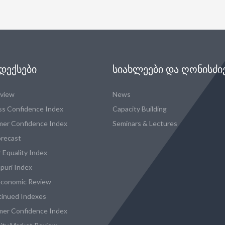
ᲓᲔᲥᲡᲔᲑᲘ
ᲡᲘᲐᲮᲚᲔᲔᲑᲘ ᲓᲐ ᲦᲝᲜᲘᲡᲫᲘ
eview
News
ss Confidence Index
Capacity Building
er Confidence Index
Seminars & Lectures
recast
 Equality Index
puri Index
conomic Review
tinued Indexes
er Confidence Index