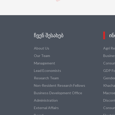
ᲩᲕᲔᲜ ᲨᲔᲡᲐᲮᲔᲑ
ᲘᲜ
About Us
Agri R
Our Team
Busine
Management
Consum
Lead Economists
GDP Fo
Research Team
Gender
Non-Resident Research Fellows
Khacha
Business Development Office
Macroe
Administration
Discon
External Affairs
Consum