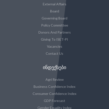
External Affairs
Board
Governing Board
Policy Committee
Donors And Partners
Giving To ISET-PI
Vacancies
Contact Us
ᲘᲜᲓᲔᲥᲡᲔᲑᲘ
Agri Review
Business Confidence Index
Consumer Confidence Index
GDP Forecast
Gender Equality Index