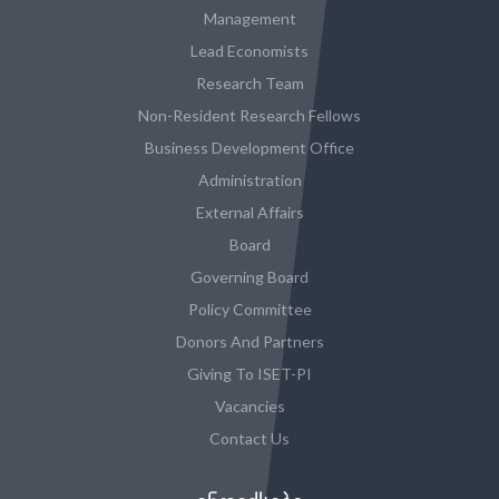
Management
Lead Economists
Research Team
Non-Resident Research Fellows
Business Development Office
Administration
External Affairs
Board
Governing Board
Policy Committee
Donors And Partners
Giving To ISET-PI
Vacancies
Contact Us