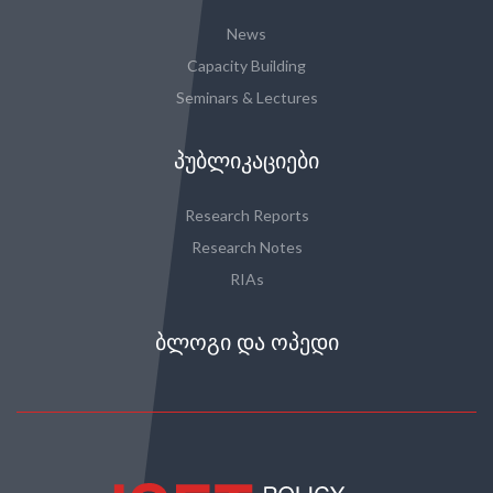
News
Capacity Building
Seminars & Lectures
ᲞᲣᲑᲚᲘᲙᲐᲪᲘᲔᲑᲘ
Research Reports
Research Notes
RIAs
ᲑᲚᲝᲒᲘ ᲓᲐ ᲝᲞᲔᲓᲘ