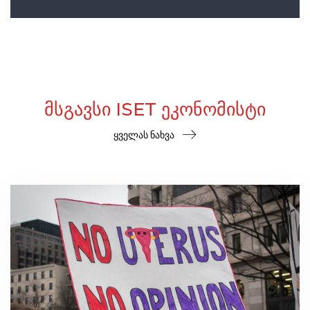
ᲛᲡᲒᲐᲕᲡᲘ ISET ᲔᲙᲝᲜᲝᲛᲘᲡᲢᲘ
ყველას ნახვა