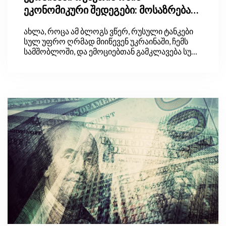
ეკონომიკური შედეგები: მოსაზრება
საქართველოდან
ახლა, როცა ამ ბლოგს ვწერ, რუსული ტანკები
სულ უფრო ღრმად მიიწევენ უკრაინაში, ჩემს
სამშობლოში, და ემოციებთან გამკლავება სულ
უფრო მიჭირს. თუმცა ეს ემოციები ვერ
გადაწონის იმას, რასაც ჩვენ, ეკონომიკის
მკვლევარები, ყველაზე მეტად ვაფასებთ:
ერთგული დავრჩეთ სიმართლისადმი და
დასკვნები მხოლოდ ფაქტებისა და ლოგიკის
ფრთხილი, მიუკერძოებელი გამოყენებით
გამოვიტანოთ.