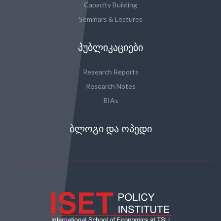
Capacity Building
Seminars & Lectures
ᲞᲣᲑᲚᲘᲙᲐᲪᲘᲔᲑᲘ
Research Reports
Research Notes
RIAs
ᲑᲚᲝᲒᲘ ᲓᲐ ᲝᲞᲔᲓᲘ