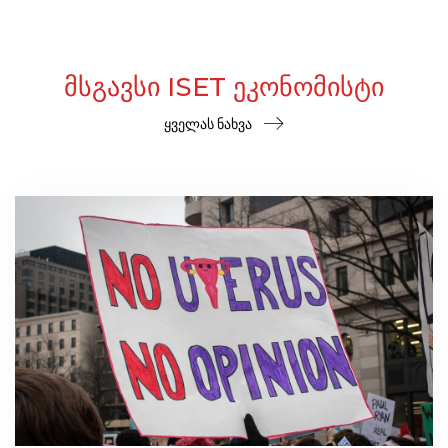
ᲛᲡᲒᲐᲕᲡᲘ ISET ᲔᲙᲝᲜᲝᲛᲘᲡᲢᲘ
ყველას ნახვა