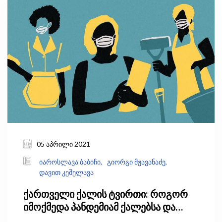
არა ამან დედაქალაქში მიგრანტების
შემოდინება შეანელოს, რაც, თავის მხრივ,
თბილისის ინფრასტრუქტურაზე ზეწოლას
შეამცირებს. რამდენად მოსალოდნელია, რომ
ადამიანები პანდემიის შემდეგაც გააგრძელებენ
სოფლად ცხოვრებასა და დისტანციურად
მუშაობას?
05 აპრილი 2021
იაროსლავა ბაბიჩი,
გიორგი მჟავანაძე,
დავით კეშელავა
ქართველი ქალის ტვირთი: როგორ
იმოქმედა პანდემიამ ქალებსა და
კაცებს შორის საოჯახო შრომის