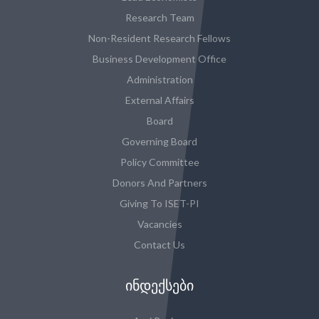
Research Team
Non-Resident Research Fellows
Business Development Office
Administration
External Affairs
Board
Governing Board
Policy Committee
Donors And Partners
Giving To ISET-PI
Vacancies
Contact Us
ᲘᲜᲓᲔᲥᲡᲔᲑᲘ