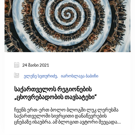
24 მაისი 2021
ელენე სეთურიძე,
იაროსლავა ბაბიჩი
საქართველოს რეგიონების
„ცხოვრებადობის თავსატეხი“
ჩვენს ერთ-ერთ ბოლო ბლოგში ლუკ ლერუსმა
საქართველოში სივრცითი დანაწევრების
ცნებაზე ისაუბრა. ამ ბლოგით ავტორი შეეცადა,
პასუხი გაეცა კითხვაზე, შეეჩვივნენ თუ არა
ადამიანები დისტანციურად მუშაობას ახლა,