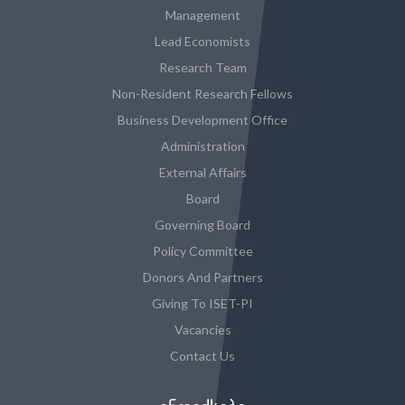
Management
Lead Economists
Research Team
Non-Resident Research Fellows
Business Development Office
Administration
External Affairs
Board
Governing Board
Policy Committee
Donors And Partners
Giving To ISET-PI
Vacancies
Contact Us