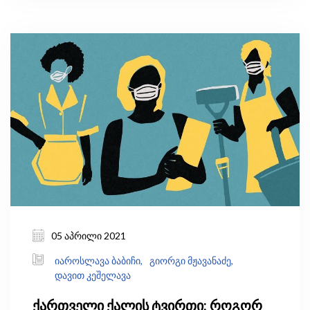
როდესაც COVID-19-ის კრიზისმა მათ ეს ახალი
შესაძლებლობა მისცა. თუ ასეა, შეიძლება თუ
არა ამან დედაქალაქში მიგრანტების
შემოდინება შეანელოს, რაც, თავის მხრივ,
თბილისის ინფრასტრუქტურაზე ზეწოლას
შეამცირებს. რამდენად მოსალოდნელია, რომ
ადამიანები პანდემიის შემდეგაც გააგრძელებენ
სოფლად ცხოვრებასა და დისტანციურად
მუშაობას?
05 აპრილი 2021
იაროსლავა ბაბიჩი,
გიორგი მჟავანაძე,
დავით კეშელავა
ქართველი ქალის ტვირთი: როგორ