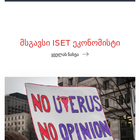
ᲛᲡᲒᲐᲕᲡᲘ ISET ᲔᲙᲝᲜᲝᲛᲘᲡᲢᲘ
ყველას ნახვა