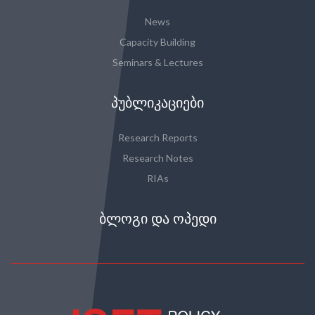
News
Capacity Building
Seminars & Lectures
ᲞᲣᲑᲚᲘᲙᲐᲪᲘᲔᲑᲘ
Research Reports
Research Notes
RIAs
ᲑᲚᲝᲒᲘ ᲓᲐ ᲝᲞᲔᲓᲘ