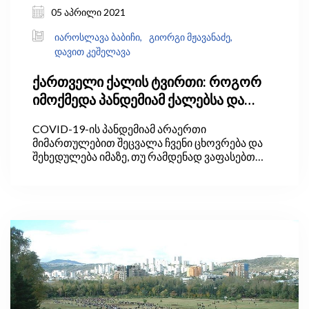
05 აპრილი 2021
იაროსლავა ბაბიჩი,
გიორგი მჟავანაძე,
დავით კეშელავა
ქართველი ქალის ტვირთი: როგორ
იმოქმედა პანდემიამ ქალებსა და
კაცებს შორის საოჯახო შრომის
COVID-19-ის პანდემიამ არაერთი
განაწილებაზე და რატომაა ეს
მიმართულებით შეცვალა ჩვენი ცხოვრება და
მნიშვნელოვანი?
შეხედულება იმაზე, თუ რამდენად ვაფასებთ
უშუალო ურთიერთობებს, პერსონალური
სივრცის მნიშვნელობას, საყვარელ
ადამიანებთან ურთიერთობას და ა.შ. ამ
დამოკიდებულებებისა და სოციალური
ცვლილებების ნაწილი შეიძლება პანდემიის
შემდეგაც დარჩეს ჩვენი ყოველდღიურობის
ნაწილად. საინტერესოა, რომ ხანგრძლივმა
შეზღუდვებმა უამრავ ადამიანს დაანახა
ეკონომიკური ცხოვრების მანამდე
„დაფარული“ ერთი მხარე, რასაც
ეკონომისტები არაანაზღაურებად ზრუნვას