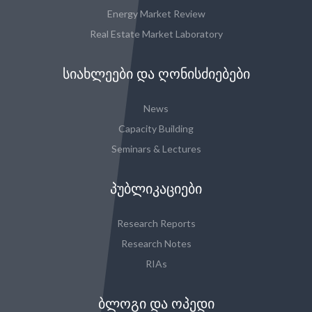
Energy Market Review
Real Estate Market Laboratory
ᲡᲘᲐᲮᲚᲔᲔᲑᲘ ᲓᲐ ᲦᲝᲜᲘᲡᲫᲘᲔᲑᲔᲑᲘ
News
Capacity Building
Seminars & Lectures
ᲞᲣᲑᲚᲘᲙᲐᲪᲘᲔᲑᲘ
Research Reports
Research Notes
RIAs
ᲑᲚᲝᲒᲘ ᲓᲐ ᲝᲞᲔᲓᲘ