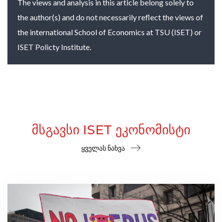
The views and analysis in this article belong solely to
the author(s) and do not necessarily reflect the views of
the international School of Economics at TSU (ISET) or
ISET Policty Institute.
ᲛᲡᲒᲐᲕᲡᲘ ISET ᲔᲙᲝᲜᲝᲛᲘᲡᲢᲘ
ყველას ნახვა