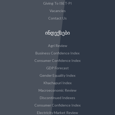
Giving To ISET-PI
Vacancies
Contact Us
ᲘᲜᲓᲔᲥᲡᲔᲑᲘ
Agri Review
Business Confidence Index
Consumer Confidence Index
GDP Forecast
Gender Equality Index
Khachapuri Index
Macroeconomic Review
Discontinued Indexes
Consumer Confidence Index
Electricity Market Review