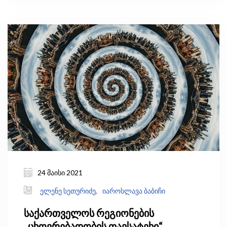
დაუშვებელია ადამიანების „სიცოცხლის,
თავისუფლების ან საკუთრების“ უფლების
შეზღუდვა.
24 მაისი 2021
ელენე სეთურიძე,
იაროსლავა ბაბიჩი
საქართველოს რეგიონების
„ცხოვრებადობის თავსატეხი“