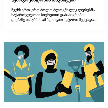
ჩვენს ერთ-ერთ ბოლო ბლოგში ლუკ ლერუსმა
საქართველოში სივრცითი დანაწევრების
ცნებაზე ისაუბრა. ამ ბლოგით ავტორი შეეცადა,
პასუხი გაეცა კითხვაზე, შეეჩვივნენ თუ არა
ადამიანები დისტანციურად მუშაობას ახლა,
როდესაც COVID-19-ის კრიზისმა მათ ეს ახალი
შესაძლებლობა მისცა. თუ ასეა, შეიძლება თუ
არა ამან დედაქალაქში მიგრანტების
შემოდინება შეანელოს, რაც, თავის მხრივ,
თბილისის ინფრასტრუქტურაზე ზეწოლას
შეამცირებს. რამდენად მოსალოდნელია, რომ
ადამიანები პანდემიის შემდეგაც გააგრძელებენ
სოფლად ცხოვრებასა და დისტანციურად
მუშაობას?