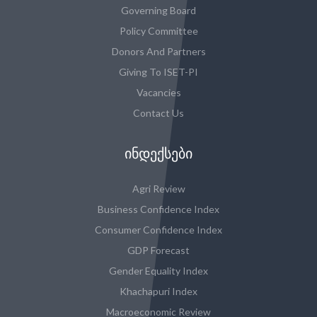
Governing Board
Policy Committee
Donors And Partners
Giving To ISET-PI
Vacancies
Contact Us
ᲘᲜᲓᲔᲥᲡᲔᲑᲘ
Agri Review
Business Confidence Index
Consumer Confidence Index
GDP Forecast
Gender Equality Index
Khachapuri Index
Macroeconomic Review