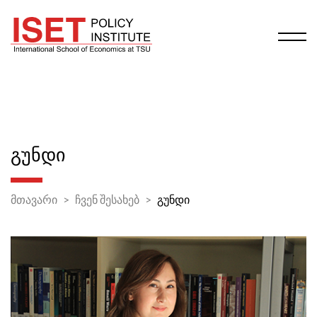
ᲒᲣᲜᲓᲘ
მთავარი
ჩვენ შესახებ
გუნდი