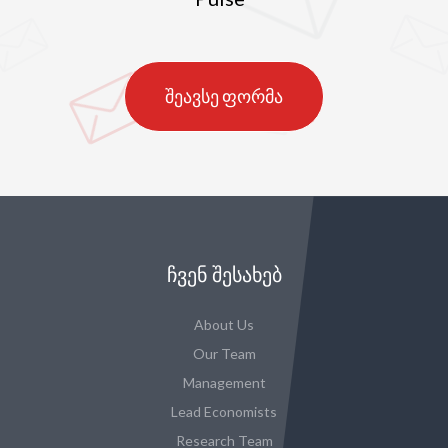
შეავსე ფორმა
ᲩᲕᲔᲜ ᲨᲔᲡᲐᲮᲔᲑ
About Us
Our Team
Management
Lead Economists
Research Team