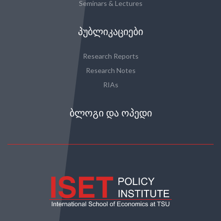
Seminars & Lectures
ᲞᲣᲑᲚᲘᲙᲐᲪᲘᲔᲑᲘ
Research Reports
Research Notes
RIAs
ᲑᲚᲝᲒᲘ ᲓᲐ ᲝᲞᲔᲓᲘ