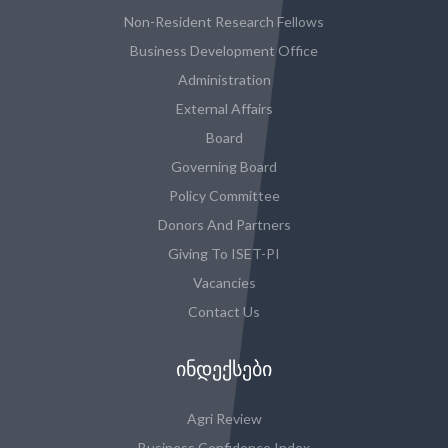
Non-Resident Research Fellows
Business Development Office
Administration
External Affairs
Board
Governing Board
Policy Committee
Donors And Partners
Giving To ISET-PI
Vacancies
Contact Us
ᲘᲜᲓᲔᲥᲡᲔᲑᲘ
Agri Review
Business Confidence Index