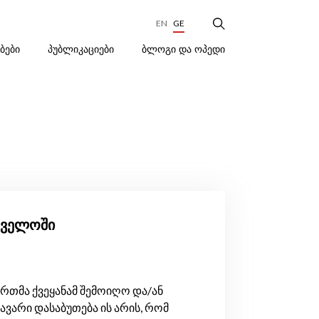
EN
GE
ᲑᲚᲝᲒᲘ ᲓᲐ ᲝᲞᲔᲓᲘ
ᲔᲑᲔᲑᲘ
ᲞᲣᲑᲚᲘᲙᲐᲪᲘᲔᲑᲘ
თველოში
მა ქვეყანამ შემოიღო და/ან
ავარი დასაბუთება ის არის, რომ