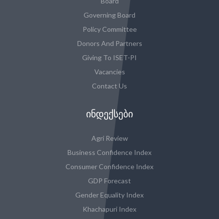
Board
Governing Board
Policy Committee
Donors And Partners
Giving To ISET-PI
Vacancies
Contact Us
ᲘᲜᲓᲔᲥᲡᲔᲑᲘ
Agri Review
Business Confidence Index
Consumer Confidence Index
GDP Forecast
Gender Equality Index
Khachapuri Index