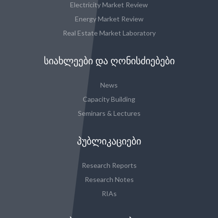
Electricity Market Review
Energy Market Review
Real Estate Market Laboratory
ᲡᲘᲐᲮᲚᲔᲔᲑᲘ ᲓᲐ ᲦᲝᲜᲘᲡᲫᲘᲔᲑᲔᲑᲘ
News
Capacity Building
Seminars & Lectures
ᲞᲣᲑᲚᲘᲙᲐᲪᲘᲔᲑᲘ
Research Reports
Research Notes
RIAs