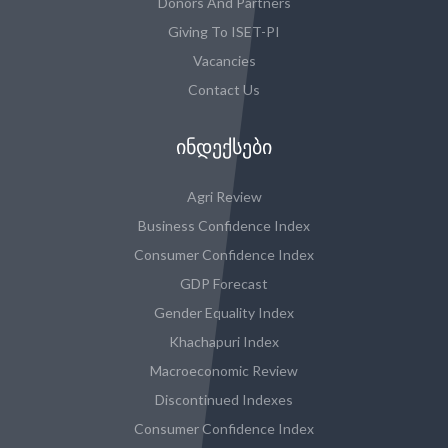
Donors And Partners
Giving To ISET-PI
Vacancies
Contact Us
ᲘᲜᲓᲔᲥᲡᲔᲑᲘ
Agri Review
Business Confidence Index
Consumer Confidence Index
GDP Forecast
Gender Equality Index
Khachapuri Index
Macroeconomic Review
Discontinued Indexes
Consumer Confidence Index