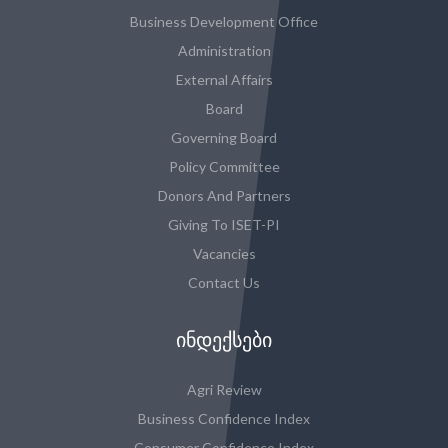
Business Development Office
Administration
External Affairs
Board
Governing Board
Policy Committee
Donors And Partners
Giving To ISET-PI
Vacancies
Contact Us
ᲘᲜᲓᲔᲥᲡᲔᲑᲘ
Agri Review
Business Confidence Index
Consumer Confidence Index