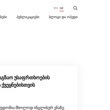
EN
GE
ᲑᲚᲝᲒᲘ ᲓᲐ ᲝᲞᲔᲓᲘ
ᲔᲑᲔᲑᲘ
ᲞᲣᲑᲚᲘᲙᲐᲪᲘᲔᲑᲘ
აგზაო უსაფრთხოების
ქვეყნებისთვის
წვდომია მხოლოდ ინგლისურ ენაზე.