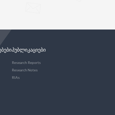
ᲔᲑᲔᲑᲘ
ᲞᲣᲑᲚᲘᲙᲐᲪᲘᲔᲑᲘ
Research Reports
Research Notes
RIAs