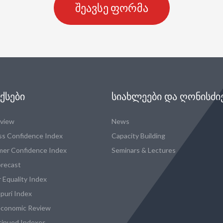
შეავსე ფორმა
ᲥᲡᲔᲑᲘ
ᲡᲘᲐᲮᲚᲔᲔᲑᲘ ᲓᲐ ᲦᲝᲜᲘᲡᲫᲘ
eview
News
ss Confidence Index
Capacity Building
er Confidence Index
Seminars & Lectures
recast
 Equality Index
puri Index
conomic Review
tinued Indexes