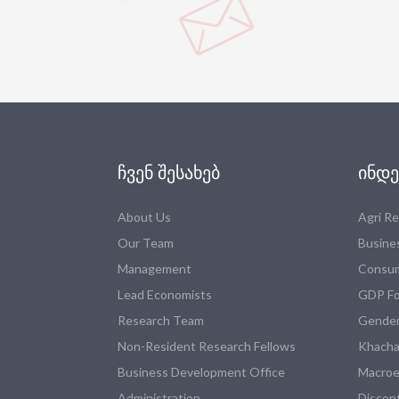
ᲩᲕᲔᲜ ᲨᲔᲡᲐᲮᲔᲑ
ᲘᲜᲓᲔ
About Us
Agri R
Our Team
Busine
Management
Consum
Lead Economists
GDP Fo
Research Team
Gender
Non-Resident Research Fellows
Khacha
Business Development Office
Macroe
Administration
Discon