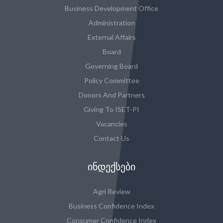
Business Development Office
Administration
External Affairs
Board
Governing Board
Policy Committee
Donors And Partners
Giving To ISET-PI
Vacancies
Contact Us
ᲘᲜᲓᲔᲥᲡᲔᲑᲘ
Agri Review
Business Confidence Index
Consumer Confidence Index