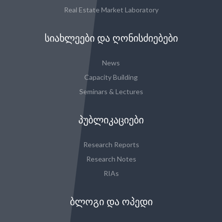
Real Estate Market Laboratory
ᲡᲘᲐᲮᲚᲔᲔᲑᲘ ᲓᲐ ᲦᲝᲜᲘᲡᲫᲘᲔᲑᲔᲑᲘ
News
Capacity Building
Seminars & Lectures
ᲞᲣᲑᲚᲘᲙᲐᲪᲘᲔᲑᲘ
Research Reports
Research Notes
RIAs
ᲑᲚᲝᲒᲘ ᲓᲐ ᲝᲞᲔᲓᲘ