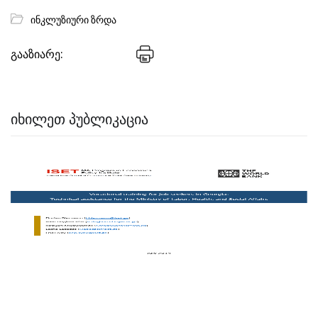
ინკლუზიური ზრდა
გააზიარე:
ᲘᲮᲘᲚᲔᲗ ᲞᲣᲑᲚᲘᲙᲐᲪᲘᲐ