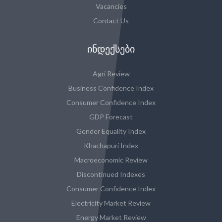
Vacancies
Contact Us
ᲘᲜᲓᲔᲥᲡᲔᲑᲘ
Agri Review
Business Confidence Index
Consumer Confidence Index
GDP Forecast
Gender Equality Index
Khachapuri Index
Macroeconomic Review
Discontinued Indexes
Consumer Confidence Index
Electricity Market Review
Energy Market Review