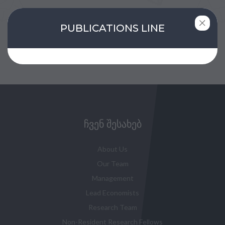
PUBLICATIONS LINE
შეავსე ფორმა
ᲩᲕᲔᲜ ᲨᲔᲡᲐᲮᲔᲑ
About Us
Our Team
Management
Lead Economists
Research Team
Non-Resident Research Fellows