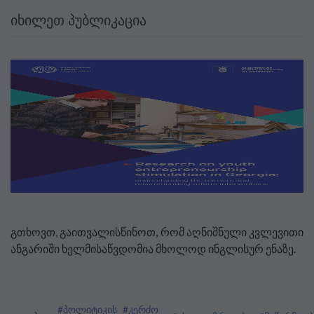
ᲘᲮᲘᲚᲔᲗ ᲞᲣᲑᲚᲘᲙᲐᲪᲘᲐ
გთხოვთ, გაითვალისწინოთ, რომ აღნიშნული კვლევითი
ანგარიში ხელმისაწვდომია მხოლოდ ინგლისურ ენაზე.
#პოლიტიკის
#კერძო