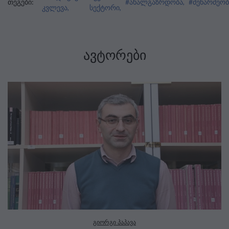
თეგები:
#ახალგაზრდობა,
#მეწარმეობ
კვლევა,
სექტორი,
ᲐᲕᲢᲝᲠᲔᲑᲘ
გიორგი პაპავა