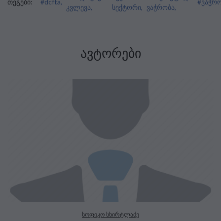
თეგები:
#dcfta,
#ვაჭრო
კვლევა,
სექტორი,
ვაჭრობა,
ᲐᲕᲢᲝᲠᲔᲑᲘ
სოფიკო სხირტლაძე