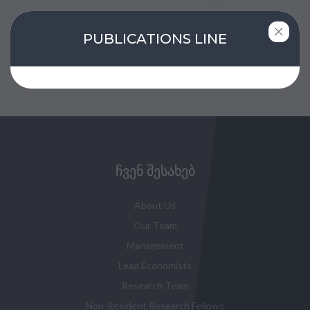
PUBLICATIONS LINE
შეავსე ფორმა
ᲩᲕᲔᲜ ᲨᲔᲡᲐᲮᲔᲑ
About Us
Our Team
Management
Lead Economists
Research Team
Non-Resident Research Fellows