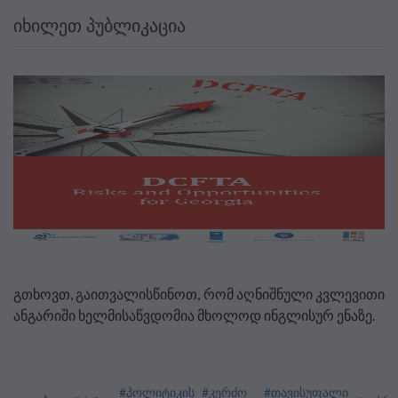
ᲘᲮᲘᲚᲔᲗ ᲞᲣᲑᲚᲘᲙᲐᲪᲘᲐ
გთხოვთ, გაითვალისწინოთ, რომ აღნიშნული კვლევითი
ანგარიში ხელმისაწვდომია მხოლოდ ინგლისურ ენაზე.
#პოლიტიკის
#კერძო
#თავისუფალი