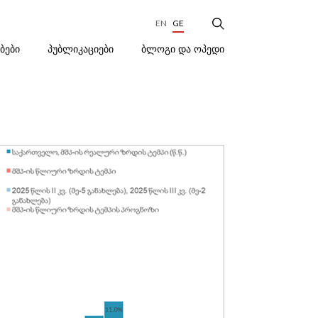
EN
GE
ᲑᲚᲝᲒᲘ ᲓᲐ ᲝᲞᲔᲓᲘ
ᲔᲑᲔᲑᲘ
ᲞᲣᲑᲚᲘᲙᲐᲪᲘᲔᲑᲘ