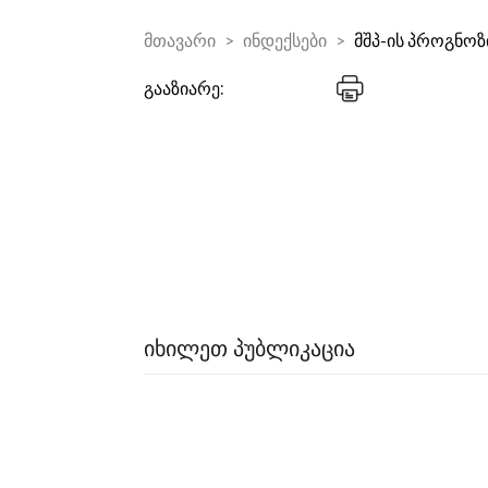
მთავარი
ინდექსები
მშპ-ის პროგნოზ
გააზიარე:
ᲘᲮᲘᲚᲔᲗ ᲞᲣᲑᲚᲘᲙᲐᲪᲘᲐ