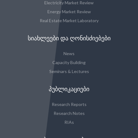
Electricity Market Review
Energy Market Review
Real Estate Market Laboratory
ᲡᲘᲐᲮᲚᲔᲔᲑᲘ ᲓᲐ ᲦᲝᲜᲘᲡᲫᲘᲔᲑᲔᲑᲘ
News
Capacity Building
Seminars & Lectures
ᲞᲣᲑᲚᲘᲙᲐᲪᲘᲔᲑᲘ
Research Reports
Research Notes
RIAs