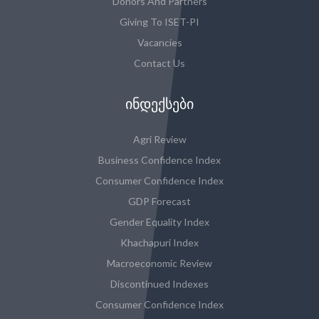
Donors And Partners
Giving To ISET-PI
Vacancies
Contact Us
ᲘᲜᲓᲔᲥᲡᲔᲑᲘ
Agri Review
Business Confidence Index
Consumer Confidence Index
GDP Forecast
Gender Equality Index
Khachapuri Index
Macroeconomic Review
Discontinued Indexes
Consumer Confidence Index