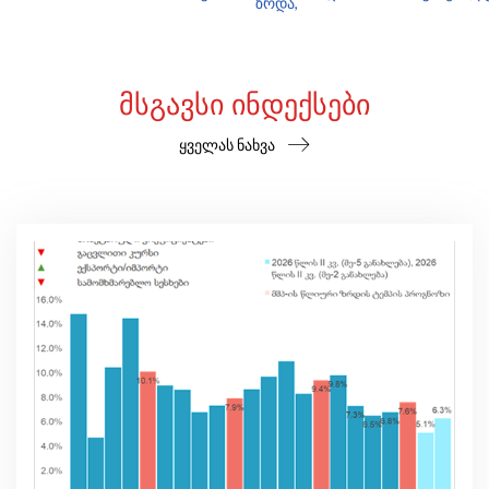
ზრდა,
ᲛᲡᲒᲐᲕᲡᲘ ᲘᲜᲓᲔᲥᲡᲔᲑᲘ
ყველას ნახვა