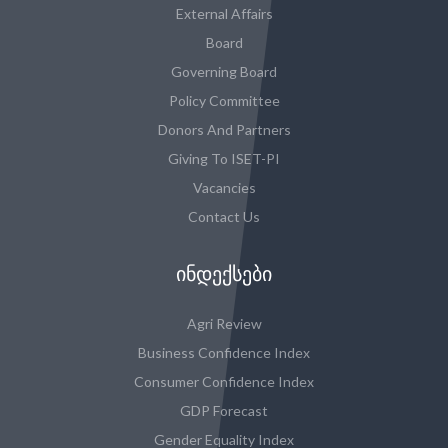
External Affairs
Board
Governing Board
Policy Committee
Donors And Partners
Giving To ISET-PI
Vacancies
Contact Us
ᲘᲜᲓᲔᲥᲡᲔᲑᲘ
Agri Review
Business Confidence Index
Consumer Confidence Index
GDP Forecast
Gender Equality Index