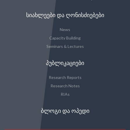
ᲡᲘᲐᲮᲚᲔᲔᲑᲘ ᲓᲐ ᲦᲝᲜᲘᲡᲫᲘᲔᲑᲔᲑᲘ
News
Capacity Building
Seminars & Lectures
ᲞᲣᲑᲚᲘᲙᲐᲪᲘᲔᲑᲘ
Research Reports
Research Notes
RIAs
ᲑᲚᲝᲒᲘ ᲓᲐ ᲝᲞᲔᲓᲘ