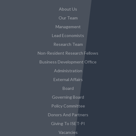
About Us
Our Team
Management
Lead Economists
Research Team
Non-Resident Research Fellows
Business Development Office
Administration
External Affairs
Board
Governing Board
Policy Committee
Donors And Partners
Giving To ISET-PI
Vacancies